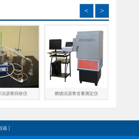
<
>
森法沥青回收仪
燃烧法沥青含量测定仪
仪器